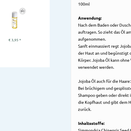
100ml
Anwendung:
Nach dem Baden oder Dusche
auftragen. So zieht das Öl a
m
aufgenommen.
€
3,95
*
Sanft einmassiert regt Jojob
der Haut an
und begünstigt 
Körper. Jojoba Öl kann ohne
verwendet werden.
Jojoba Öl auch für die Haare:
Bei brüchigem und gesplisst
Shampoo geben oder
direkt 
die Kopfhaut und gibt dem H
zurück.
Inhaltsstoffe:
Simmondsia Chinensis Seed O