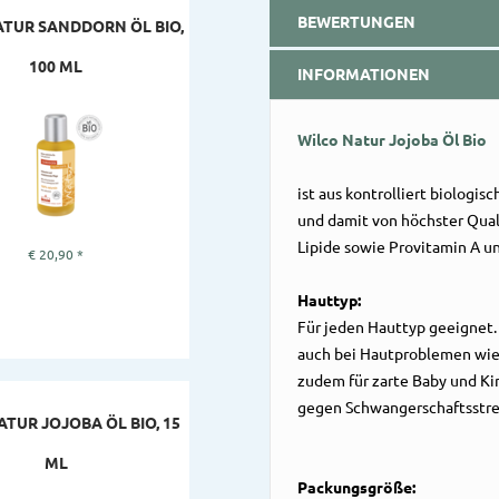
BEWERTUNGEN
ATUR SANDDORN ÖL BIO,
100 ML
INFORMATIONEN
Wilco Natur Jojoba Öl Bio
ist aus kontrolliert biologis
und damit von höchster Quali
Lipide sowie Provitamin A un
€
20,90
*
Hauttyp:
Für jeden Hauttyp geeignet.
auch bei Hautproblemen wie 
zudem für zarte Baby und K
gegen Schwangerschaftsstre
TUR JOJOBA ÖL BIO, 15
ML
Packungsgröße: