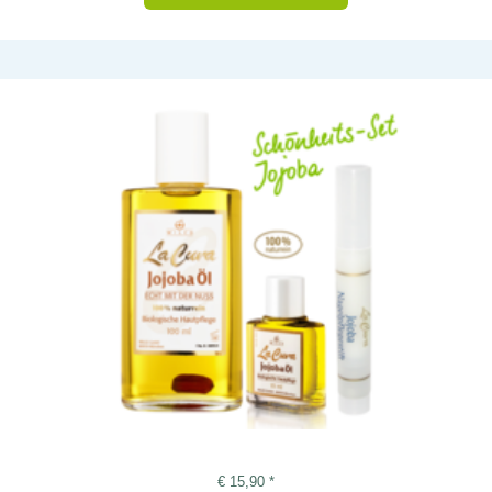
€
15,90
*