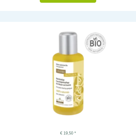
€
19,50
*