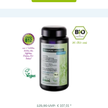
125,90
UVP
€
107,01
*