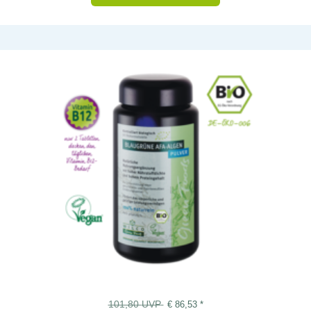
101,80
UVP
€
86,53
*