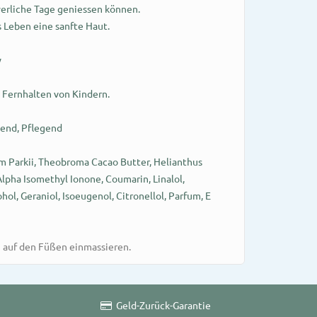
erliche Tage geniessen können.
s Leben eine sanfte Haut.
y
 Fernhalten von Kindern.
gend, Pflegend
m Parkii, Theobroma Cacao Butter, Helianthus
Alpha Isomethyl Ionone, Coumarin, Linalol,
hol, Geraniol, Isoeugenol, Citronellol, Parfum, E
 auf den Füßen einmassieren.
Geld-Zurück-Garantie