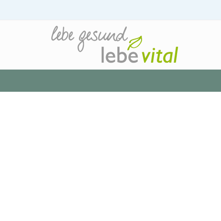
Startseite
»
Love & Kisses Fussbalm