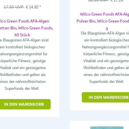
32,10
UVP
€
27,29
*
17,55
UVP
€
14,92
*
Wilco Green Foods AFA-Al
lco Green Foods AFA-Algen
Pulver Bio, Wilco Green Food
etten Bio, Wilco Green Foods,
g
Die Blaugrünen AFA-Algen s
60 Stück
e Blaugrünen AFA-Algen sind
ein kontrolliert biologische
ein kontrolliert biologisches
Nahrungsergänzungsmittel f
ahrungsergänzungsmittel für
körperliche Fitness, geistig
körperliche Fitness, geistige
Vitalität und ein gesteigerte
italität und ein gesteigertes
Wohlbefinden und gelten al
Wohlbefinden und gelten als
eines der nährstoffreichste
eines der nährstoffreichsten
Superfoods der Welt.
Superfoods der Welt.
IN DEN WARENKORB
IN DEN WARENKORB