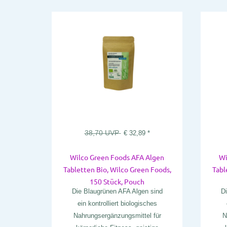
38,70
UVP
€
32,89
*
Wilco Green Foods AFA Algen
Wi
Tabletten Bio, Wilco Green Foods,
Tabl
150 Stück, Pouch
Die Blaugrünen AFA Algen sind
Di
ein kontrolliert biologisches
Nahrungsergänzungsmittel für
N