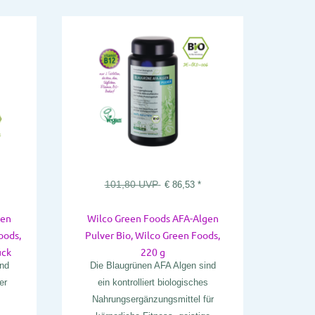
101,80
UVP
€
86,53
*
gen
Wilco Green Foods AFA-Algen
oods,
Pulver Bio, Wilco Green Foods,
ück
220 g
ind
Die Blaugrünen AFA Algen sind
er
ein kontrolliert biologisches
Nahrungsergänzungsmittel für