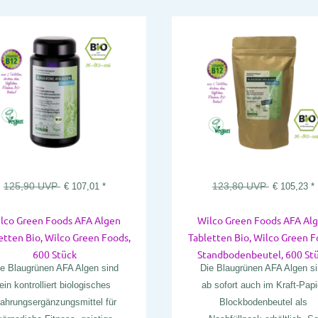
125,90
UVP
123,80
UVP
€
107,01
*
€
105,23
*
lco Green Foods AFA Algen
Wilco Green Foods AFA Al
etten Bio, Wilco Green Foods,
Tabletten Bio, Wilco Green F
600 Stück
Standbodenbeutel, 600 St
e Blaugrünen AFA Algen sind
Die Blaugrünen AFA Algen s
ein kontrolliert biologisches
ab sofort auch im Kraft-Papi
ahrungsergänzungsmittel für
Blockbodenbeutel als