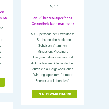
€
5,99
*
gen
s, 50
Die 50 besten Superfoods -
Gesundheit kann man essen
ind
s
50 Superfoods der Extraklasse
ür
. Sie haben den höchsten
e
Gehalt an Vitaminen,
s
Mineralien, Proteinen,
s
Enzymen, Aminosäuren und
n
Antioxidanzien. Alle bestechen
durch ein außergewöhnliches
Wirkungsspektrum für mehr
Energie und Lebenskraft.
IN DEN WARENKORB