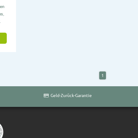
den
ps,
.
1
Geld-Zurück-Garantie