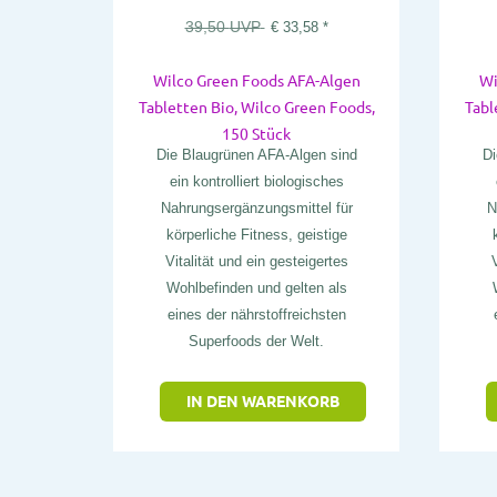
39,50
UVP
€
33,58
*
Wilco Green Foods AFA-Algen
Wi
Tabletten Bio, Wilco Green Foods,
Tabl
150 Stück
Die Blaugrünen AFA-Algen sind
Di
ein kontrolliert biologisches
Nahrungsergänzungsmittel für
N
körperliche Fitness, geistige
Vitalität und ein gesteigertes
V
Wohlbefinden und gelten als
eines der nährstoffreichsten
Superfoods der Welt.
IN DEN WARENKORB